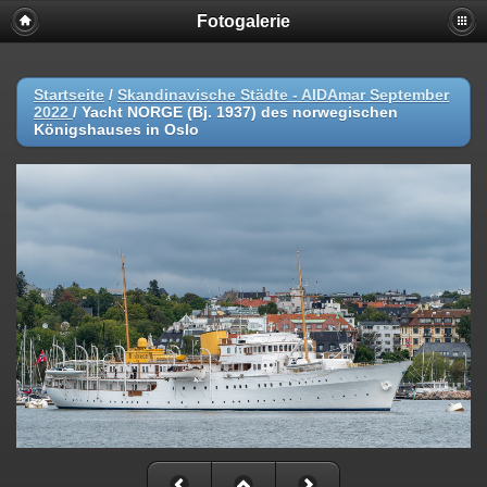
Fotogalerie
Startseite
/
Skandinavische Städte - AIDAmar September
2022
/
Yacht NORGE (Bj. 1937) des norwegischen
Königshauses in Oslo