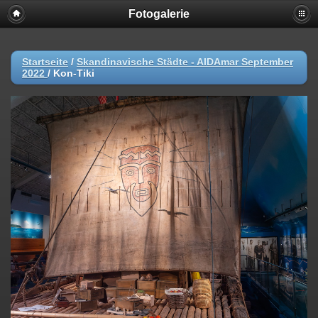
Fotogalerie
Startseite
/
Skandinavische Städte - AIDAmar September
2022
/
Kon-Tiki