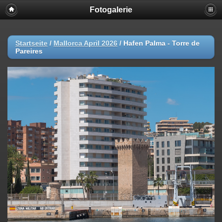
Fotogalerie
Startseite
/
Mallorca April 2026
/
Hafen Palma - Torre de
Pareires