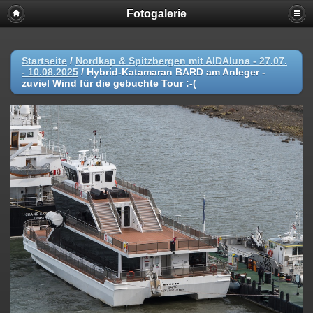
Fotogalerie
Startseite
/
Nordkap & Spitzbergen mit AIDAluna - 27.07.
- 10.08.2025
/
Hybrid-Katamaran BARD am Anleger -
zuviel Wind für die gebuchte Tour :-(