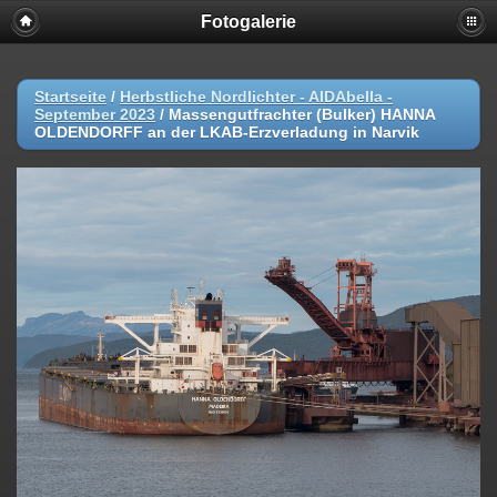
Fotogalerie
Startseite
/
Herbstliche Nordlichter - AIDAbella -
September 2023
/
Massengutfrachter (Bulker) HANNA
OLDENDORFF an der LKAB-Erzverladung in Narvik