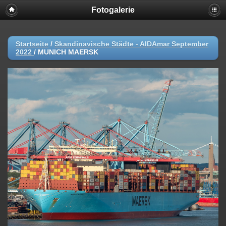
Fotogalerie
Startseite
/
Skandinavische Städte - AIDAmar September
2022
/
MUNICH MAERSK