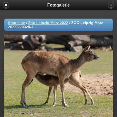
Fotogalerie
Startseite
/
Zoo Leipzig März 2022
/
ZOO Leipzig März
2022 220324-4