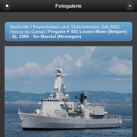
Fotogalerie
Startseite
/
Kopenhagen und Südnorwegen Juli 2023
(Vasco da Gama)
/
Fregatte F 931 Louise-Marie (Belgien)
- Bj. 1989 - Vor Mandal (Norwegen)